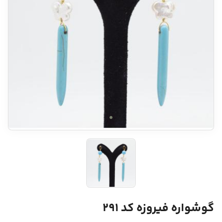
گوشواره فیروزه کد 291