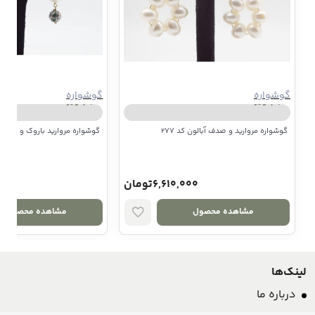
گوشواره
گوشواره
جم آویز
جم آویز
گوشواره مروارید و صدف آبالون کد 277
گوشواره مروارید باروک و گوی می
6,610,000تومان
,000
مشاهده محصول
مشاهده محصول
لینک‌ها
درباره ما