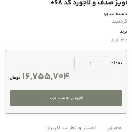
آویز صدف و لاجورد کد 68*
دسته بندی:
گردنبند
برند:
جم آویز
تعداد:
1
16,755,704
تومان
افزودن به سبد خرید
معرفی
امتیاز و نظرات کاربران