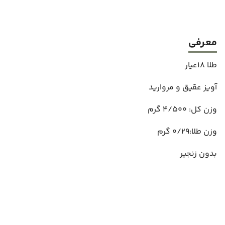
معرفی
طلا 18عیار
آویز عقیق و مروارید
وزن کل: 4/500 گرم
وزن طلا:0/29 گرم
بدون زنجیر