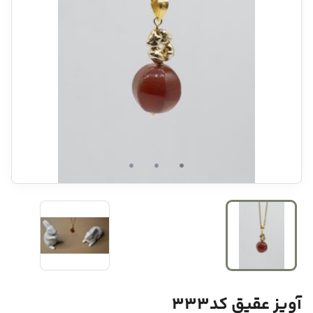
آویز عقیق کد333