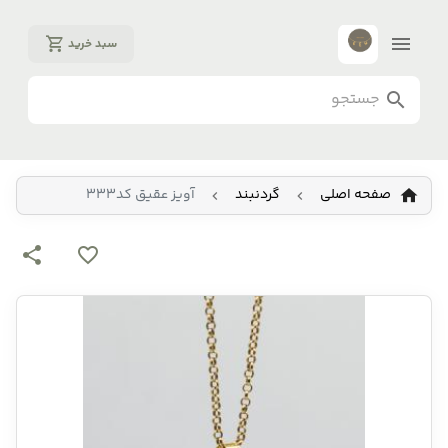
سبد خرید
صفحه اصلی
گردنبند
آویز عقیق کد333